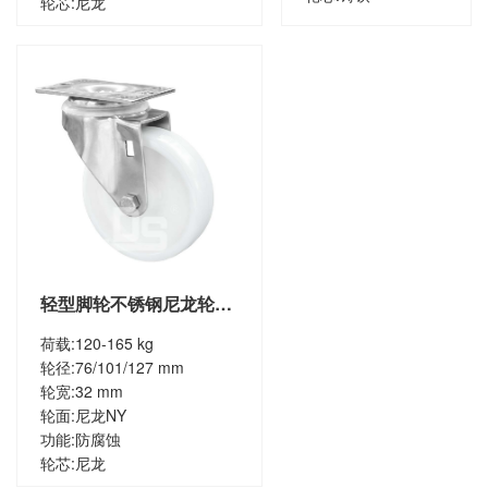
轮芯:
尼龙
轻型脚轮不锈钢尼龙轮万
向脚轮（DS20系列）
荷载:
120-165 kg
轮径:
76/101/127 mm
轮宽:
32 mm
轮面:
尼龙NY
功能:
防腐蚀
轮芯:
尼龙