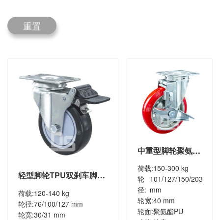
重置
中重型脚轮聚氨酯
夹板轮刹车脚轮
荷载:
150-300 kg
（DS32系列）
轻型脚轮TPU双刹车脚轮
轮
101/127/150/203
（DS20系列）
径:
mm
荷载:
120-140 kg
轮宽:
40 mm
轮径:
76/100/127 mm
轮面:
聚氨酯PU
轮宽:
30/31 mm