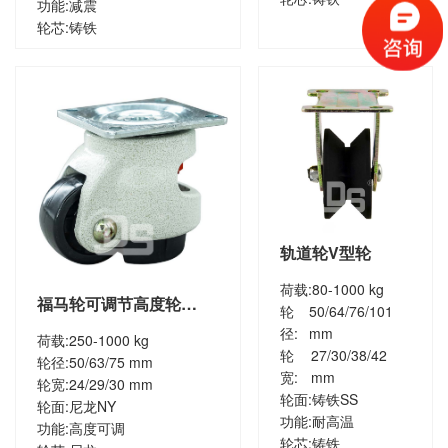
功能:
减震
轮芯:
铸铁
轨道轮V型轮
荷载:
80-1000 kg
福马轮可调节高度轮
轮
50/64/76/101
（DS80冲压底板）
径:
mm
荷载:
250-1000 kg
轮
27/30/38/42
轮径:
50/63/75 mm
宽:
mm
轮宽:
24/29/30 mm
轮面:
铸铁SS
轮面:
尼龙NY
功能:
耐高温
功能:
高度可调
轮芯:
铸铁