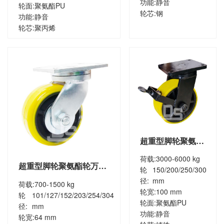
功能:
静音
轮面:
聚氨酯PU
轮芯:
钢
功能:
静音
轮芯:
聚丙烯
超重型脚轮聚氨酯
轮刹车脚轮
荷载:
3000-6000 kg
（DS70系列）
超重型脚轮聚氨酯轮万向
轮
150/200/250/300
脚轮（DS51系列）
径:
mm
荷载:
700-1500 kg
轮宽:
100 mm
轮
101/127/152/203/254/304
轮面:
聚氨酯PU
径:
mm
功能:
静音
轮宽:
64 mm