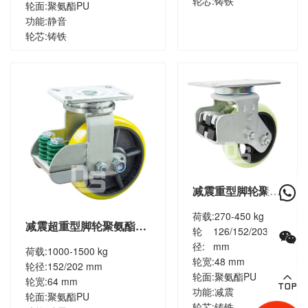
轮芯:
铸铁
轮面:
聚氨酯PU
功能:
静音
轮芯:
铸铁
减震重型脚轮聚氨
酯轮万向脚轮
荷载:
270-450 kg
（DS98系列）
减震超重型脚轮聚氨酯轮
轮
126/152/203
万向脚轮（DS91系列）
径:
mm
荷载:
1000-1500 kg
轮宽:
48 mm
轮径:
152/202 mm
轮面:
聚氨酯PU
轮宽:
64 mm
功能:
减震
轮面:
聚氨酯PU
轮芯:
铸铁