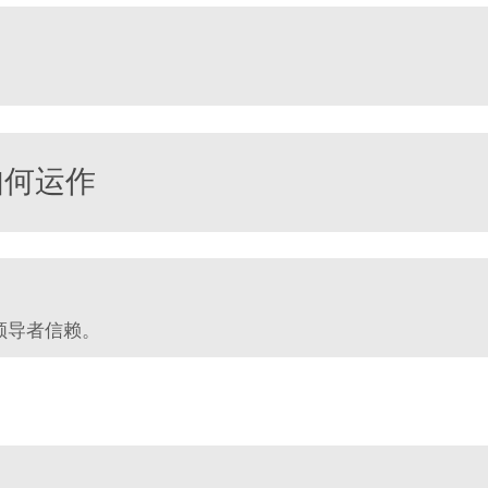
如何运作
04
05
06
领导者信赖。
量
测试与质量控制
交付
售后支持